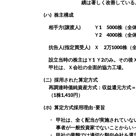
績は著しく改善している
(ハ)
株主構成
相手方(譲渡人)
Ｙ1 5000株（全体
Ｙ2 4000株（全体
抗告人(指定買受人)
Ｘ 2万1000株（
設立当時の株主はＹ1 Ｙ2のみ。その後
甲社は、Ｘ会社の全面的協力工場。
(ニ)
採用された算定方式
再調達時価純資産方式：収益還元方式＝
（1株1,410円）
(ホ)
算定方式採用理由･要旨
・
甲社は、全く配当が実施されていな
事者が一般投資家でないことからい
・
甲社の業態では適切な類似会社を選