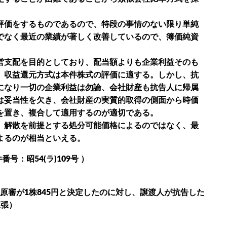
評価をするものであるので、特段の事情のない限り単純
でなく最近の業績が著しく改善しているので、簿価純資
営支配を目的としており、配当額よりも企業利益そのも
、収益還元方式は本件株式の評価に適する。しかし、抗
になり一切の企業利益は勿論、会社財産も抗告人に帰属
は妥当性を欠き、会社財産の実質的取得の側面から時価
を置き、複合して適用するのが適切である。
、解散を前提とする処分可能価格によるのではなく、最
よるのが相当といえる。
号：昭54(ラ)109号 ）
原審が1株845円と決定したのに対し、譲渡人が抗告した
主張）