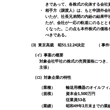
きであって、各株式の化体する会社
・
相手方（譲渡人）は、もと申請外会
いたが、社長兄弟間の内紛の結果甲
たが、会社が一応の軌道にのるとと
くなった。この点も本件株式の価格
べきである。
(3)
東京高裁 昭51.12.24決定 （ 事件番
(イ)
事案の概要
対象会社甲社の株式の売買価格につき、
主張）
(ロ)
対象企業の特性
（業種）
輸送用機器のオイルフィ
（規模）
資本金1,500万円
従業員53名
（業績）
昭和49年3月末までの