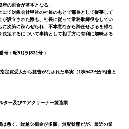
資産の割合が基本となる。
社にて対象会社甲社の社長のもとで部長として従事して
社が設立された際も、社長に従って常務取締役をしてい
もに次第に疎んぜられ、不本意ながら辞任せざるを得な
を決定するについて事情として相手方に有利に加味さる
号：昭51(ラ)831号 ）
指定買受人から抗告がなされた事実（1株647円が相当と
ルター及びエアクリーナー製造業
業績は悪く、繰越欠損金が多額、無配状態だが、最近の業