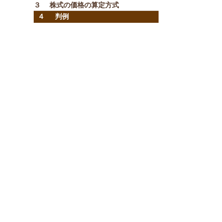
３
株式の価格の算定方式
４
判例