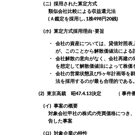
(ニ)
採用された算定方式
類似会社比較による収益還元法
(Ａ鑑定を採用し､1株498円20銭)
(ホ)
算定方式採用理由･要旨
・
会社の資産については、貸借対照表
が、このことから解散価値法による
・
会社解散の意向がなく、会社再建の
を想定して解散価値法によって株価
・
会社の営業状態及び5ヶ年計画等を
法を採用するのが最も合理的である
(2)
東京高裁 昭47.4.13決定 （ 事件番号
(イ)
事案の概要
対象会社甲社の株式の売買価格につき、原
告した事案
(ロ)
対象企業の特性