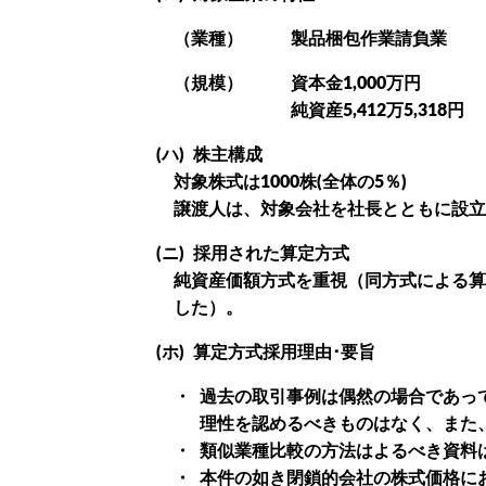
（業種）
製品梱包作業請負業
（規模）
資本金1,000万円
純資産5,412万5,318円
(ハ)
株主構成
対象株式は1000株(全体の5％)
譲渡人は、対象会社を社長とともに設立
(ニ)
採用された算定方式
純資産価額方式を重視（同方式による算定価
した）。
(ホ)
算定方式採用理由･要旨
・
過去の取引事例は偶然の場合であって
理性を認めるべきものはなく、また
・
類似業種比較の方法はよるべき資料
・
本件の如き閉鎖的会社の株式価格に