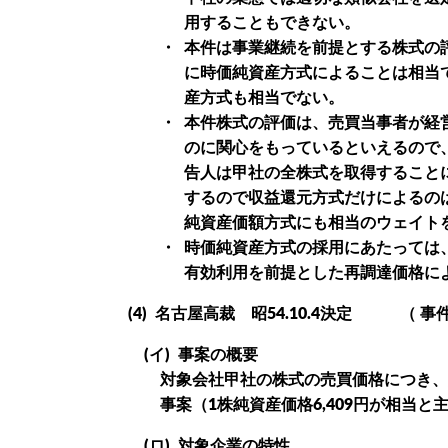
用することもできない。
・
本件は事業継続を前提とする株式の
に時価純資産方式によることは相当
産方式も相当でない。
・
本件株式の評価は、売買当事者が経
のに関心をもっているといえるので
告人は甲社の全株式を取得すること
するので収益還元方式だけによるの
純資産価額方式にも相当のウェイト
・
時価純資産方式の採用にあたっては
有効利用を前提とした再調達価格に
(4)
名古屋高裁 昭54.10.4決定 （ 事件番
(イ)
事案の概要
対象会社甲社の株式の売買価格につき、
事案（1株純資産価格6,409円が相当と
(ロ)
対象企業の特性