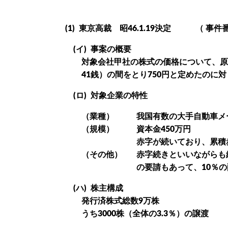
(1)
東京高裁 昭46.1.19決定 （ 事件番号
(イ)
事案の概要
対象会社甲社の株式の価格について、原審
41銭）の間をとり750円と定めたのに
(ロ)
対象企業の特性
（業種）
我国有数の大手自動車メ
（規模）
資本金450万円
赤字が続いており、累積赤
（その他）
赤字続きといいながらも
の要請もあって、10％
(ハ)
株主構成
発行済株式総数9万株
うち3000株（全体の3.3％）の譲渡