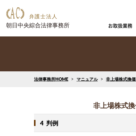
お取扱業務
法律事務所HOME
マニュアル
非上場株式換価
非上場株式換
4
判例