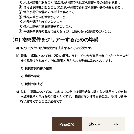
③
地境承諾書があること (既に境が明確であれば承諾書不要の場合もある)。
④
借地境承諾書があること (既に境が明確であれば承諾書不要の場合もある)。
⑤
地代が周辺相場の 70%以上であること。
⑥
借地人等と法的係争がないこと。
⑦
地代が供託されていないこと。
⑧
借地上建物が違法建築物でないこと。
⑨
今後数年以内の使用に耐えられないと認められる家屋でないこと。
(ロ)
物納要件をクリアーするための準備
(a)
1.(4)(イ)で述べた適格要件を充足することが必要です。
(b)
貸地、 貸家については、2(2)の要件のうちいくつかが充足されていないケースが
多く見受けられます。 特に重要と考えられる準備は次のとおりです。
1)
賃貸借契約書の整備
2)
境界の確定
3)
賃料の値上げ
(c)
なお、 貸家については、 これまでの例では管理処分に適さない財産として物 納
不適格財産とされるのがほとんどです。 物納財産とするためには、 明渡し等 を
行い更地化することが必要です。
Page2/6
< 前へ
次へ >
<<
>>