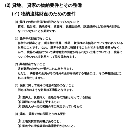
(2)
貸地、 貸家の物納要件とその整備
(イ)
物納適格財産のための要件
(a)
質権その他の担保権の目的となっていないこと
質権、 抵当権、 先取特権、 留置権、 仮登記担保、 譲渡担保など担保権の目的と
なっていないことが必要です。
(b)
係争中の財産でないこと
係争中の財産とは、 所有権の帰属、 境界、 賃借権の有無等について争われ ている
財産のことです。 なお、 境界を具体的に確認することができる境界標等 がなく、
かつ、 境界の確認について隣地地主の同意が得られない土地について は、 境界に
ついて争いのある財産として取り扱われます。
(c)
共有財産でないこと
共有財産の持分の一部がこれに当たります。
ただし、 共有者の全員がその持分の全部を物納する場合には、 その共有財産はこ
れには当たりません。
(d)
譲渡に関して法令に特別の定めのないこと
例えば次のような財産は不適格となります。
①
差押え、仮差押え、仮処分等の対象となっている財産
②
譲渡につき承認を要するもの
③
譲受人が一定の範囲の者に限定されているもの
(e)
貸地、 貸家で特に問題とされる要件
①
土地賃貸借契約書があること。
②
契約中に増改築等の承諾特約がないこと。