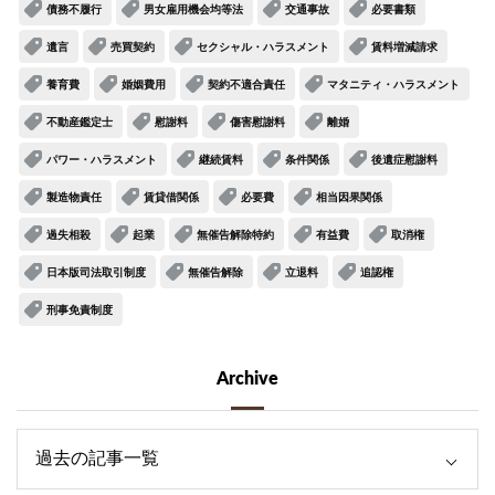
債務不履行
男女雇用機会均等法
交通事故
必要書類
遺言
売買契約
セクシャル・ハラスメント
賃料増減請求
養育費
婚姻費用
契約不適合責任
マタニティ・ハラスメント
不動産鑑定士
慰謝料
傷害慰謝料
離婚
パワー・ハラスメント
継続賃料
条件関係
後遺症慰謝料
製造物責任
賃貸借関係
必要費
相当因果関係
過失相殺
起業
無催告解除特約
有益費
取消権
日本版司法取引制度
無催告解除
立退料
追認権
刑事免責制度
Archive