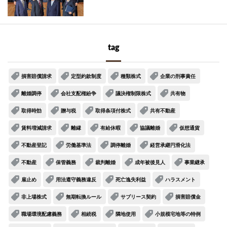
tag
損害賠償請求
定型約款制度
種類株式
企業の刑事責任
離婚調停
会社支配権紛争
議決権制限株式
共有物
取得時効
贈与税
取得条項付株式
共有不動産
賃料増減請求
離縁
有給休暇
協議離婚
仮想通貨
不動産登記
労働基準法
調停離婚
経営承継円滑化法
不動産
保管義務
裁判離婚
成年被後見人
事業継承
雇止め
用法遵守義務違反
死亡逸失利益
ハラスメント
非上場株式
無期転換ルール
サブリース契約
損害賠償金
職場環境配慮義務
相続税
隣地使用
小規模宅地等の特例