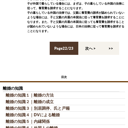
子が外国で暮らしている場合には、まずは、子の暮らしている外国の法律に
従って、養育費を請求することになります。
子の暮らしている外国の法律では、父親に養育費の請求が認められていない
ような場合には、子と父親の共通の本国法に従って養育費を請求することに
なります。また、子と父親の共通の本国法に従っても養育費を請求すること
が認められていないような場合には、日本の法律に従って養育費を請求する
ことになります。
Page22/23
< 前へ
次へ >
<<
>>
目次
離婚の知識
離婚の知識１｜離婚の方法
離婚の知識２｜離婚の成立
離婚の知識３｜別居調停、氏と戸籍
離婚の知識４｜DVによる離婚
離婚の知識５｜内縁関係
離婚の知識６｜外国人の離婚