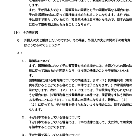
な場合を除いて、夫と子の国の法律に従って、親権者は決められることにな
ります。
また、子が日本人でなく、両親双方の国籍とも子の国籍が異なる場合には、
子の常居所地の法に従って親権者は決められることになります。本件では、
子は日本で暮らしているので、常居所地法は日本法となるので、日本の法律
に従って親権者は決められることになります。
（ト）
子の養育費
Ｑ：
外国人の夫と離婚したいのですが、その場合、外国人の夫との間の子の養育費
はどうなるのでしょうか？
Ａ：
１．
準拠法について
まず、国際離婚において子の養育費を決める場合には、夫婦どちらの国の法
律に従って決めるかが問題となり、従う国の法律のことを準拠法といいま
す。
国際離婚における養育費についての準拠法は、まず（１）扶養権利者（養育
費を受けることができる者のこと、本件では子になります。）の常居所地の
法になります。次に、（２）（１）に従っては、子が扶養を受けられないよ
うな場合には、扶養権利者と扶養義務者（本件では、養育費を支払う義務の
ある者のことになります。）の共通の本国法になります。最後に、（３）
（２）に従っても、子が扶養を受けられないような場合には、日本の法律に
なります。
２．
子が日本で暮らしている場合について
子が日本で暮らしている場合には、日本の法律に従って、夫に対して養育費
を請求することができます。
３．
子が外国で暮らしている場合について