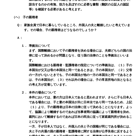
該当するのかの有無、効力を及ぼすのに必要な書類（翻訳の公証人の認証
等）を確認する必要があると考えます。
（ヘ）
子の親権者
Ｑ：
家族全員で日本に暮らしているところ、外国人の夫と離婚したいと考えていま
す。その場合、子の親権者はどうなるのでしょうか？
Ａ：
１．
準拠法について
まず、国際離婚において子の親権者を決める場合には、夫婦どちらの国の法
律に従って決めるかが問題となり、従う国の法律のことを準拠法といいま
す。
国際離婚における親権者・監護権者の指定についての準拠法は、（１）子の
本国法が父又は母の本国法と同一であるときは、子の本国法が、（２）父母
の一方がいないときでも、子の本国法が他の一方の本国法と同一であるとき
は、子の本国法が、（３）それ以外の場合には、子の常居所地の法となると
の考え方が定着しています。
２．
本件の場合について
本件においては、妻の方は日本人であると思われますが、さらに子も日本人
である場合には、子と妻の本国法が共に日本法であり同一であるため、上記
（１）より、子の親権者は日本の法律に従って決めることになります。よっ
て、協議により離婚するのであれば当事者間の協議によって親権者を決め、
裁判において離婚するのであれば日本の民法に従って家庭裁判所が決めるこ
とになります。
一方、子が日本人ではなく、外国人の夫と子の国籍が同じである場合には、
夫と子の共通の国の親権者・監護権者に関する法律が公序良俗に反するよう