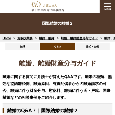
MENU
国際結婚の離婚２
Home
お取扱業務
離婚、離縁
離婚、離婚財産分与ガイド
離婚、
知識
Ｑ＆Ａ
書式・文例
離婚、離婚財産分与ガイド
離婚に関する質問に弁護士が答えたQ&Aです。離婚の種類、無
効な協議離婚例、離婚原因、有責配偶者からの離婚請求の可
否、離婚に伴う財産分与、慰謝料、離婚に伴う氏・戸籍、国際
離婚などの相談事例をご紹介します。
離婚のQ&A７｜国際結婚の離婚２