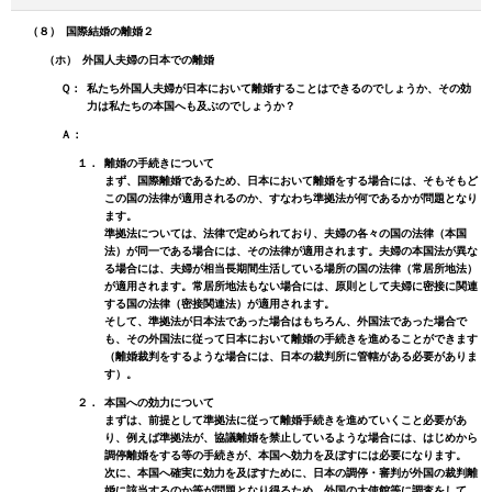
（８）
国際結婚の離婚２
（ホ）
外国人夫婦の日本での離婚
Ｑ：
私たち外国人夫婦が日本において離婚することはできるのでしょうか、その効
力は私たちの本国へも及ぶのでしょうか？
Ａ：
１．
離婚の手続きについて
まず、国際離婚であるため、日本において離婚をする場合には、そもそもど
この国の法律が適用されるのか、すなわち準拠法が何であるかが問題となり
ます。
準拠法については、法律で定められており、夫婦の各々の国の法律（本国
法）が同一である場合には、その法律が適用されます。夫婦の本国法が異な
る場合には、夫婦が相当長期間生活している場所の国の法律（常居所地法）
が適用されます。常居所地法もない場合には、原則として夫婦に密接に関連
する国の法律（密接関連法）が適用されます。
そして、準拠法が日本法であった場合はもちろん、外国法であった場合で
も、その外国法に従って日本において離婚の手続きを進めることができます
（離婚裁判をするような場合には、日本の裁判所に管轄がある必要がありま
す）。
２．
本国への効力について
まずは、前提として準拠法に従って離婚手続きを進めていくこと必要があ
り、例えば準拠法が、協議離婚を禁止しているような場合には、はじめから
調停離婚をする等の手続きが、本国へ効力を及ぼすには必要になります。
次に、本国へ確実に効力を及ぼすために、日本の調停・審判が外国の裁判離
婚に該当するのか等が問題となり得るため、外国の大使館等に調査をして、