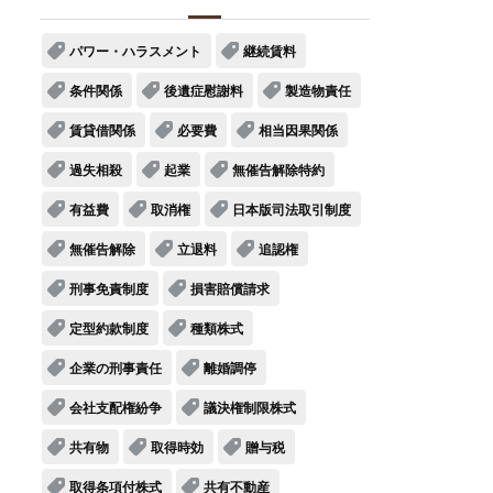
パワー・ハラスメント
継続賃料
条件関係
後遺症慰謝料
製造物責任
賃貸借関係
必要費
相当因果関係
過失相殺
起業
無催告解除特約
有益費
取消権
日本版司法取引制度
無催告解除
立退料
追認権
刑事免責制度
損害賠償請求
定型約款制度
種類株式
企業の刑事責任
離婚調停
会社支配権紛争
議決権制限株式
共有物
取得時効
贈与税
取得条項付株式
共有不動産