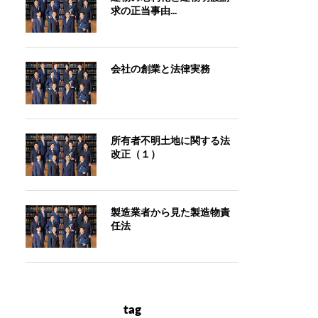
求の正当事由...
会社の創業と法律実務
所有者不明土地に関する法
改正（１）
製造業者から見た製造物責
任法
tag