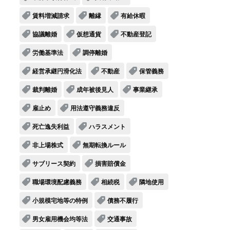
賃料増減請求
離縁
有給休暇
協議離婚
仮想通貨
不動産登記
労働基準法
調停離婚
経営承継円滑化法
不動産
保管義務
裁判離婚
成年被後見人
事業継承
雇止め
用法遵守義務違反
死亡逸失利益
ハラスメント
非上場株式
無期転換ルール
サブリース契約
損害賠償金
職場環境配慮義務
相続税
隣地使用
小規模宅地等の特例
債務不履行
男女雇用機会均等法
交通事故